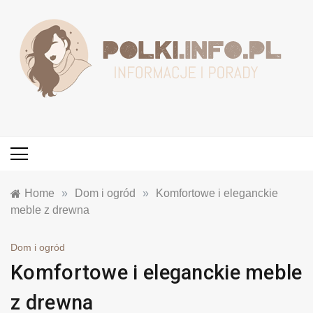
Skip
to
content
Polki.info.pl
Informacje, Porady, Opinie
Home
»
Dom i ogród
»
Komfortowe i eleganckie
meble z drewna
Dom i ogród
Komfortowe i eleganckie meble
z drewna