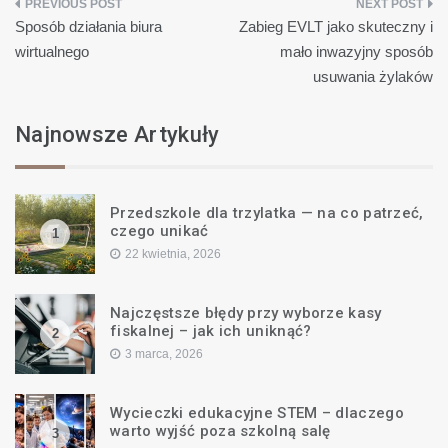
Nawigacja
Sposób działania biura
Zabieg EVLT jako skuteczny i
wpisu
wirtualnego
mało inwazyjny sposób
usuwania żylaków
Najnowsze Artykuły
Przedszkole dla trzylatka — na co patrzeć,
czego unikać
1
22 kwietnia, 2026
Najczęstsze błędy przy wyborze kasy
fiskalnej – jak ich uniknąć?
2
3 marca, 2026
Wycieczki edukacyjne STEM – dlaczego
warto wyjść poza szkolną salę
3